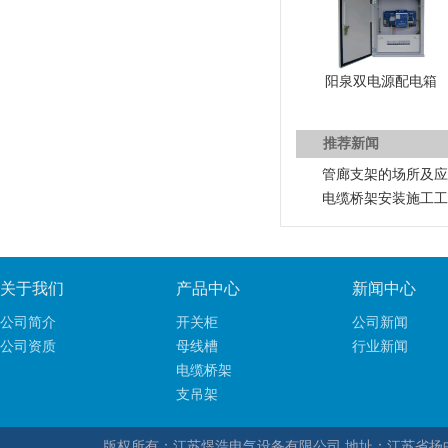
阳泉双电源配电箱
推荐新闻
管廊支架的场所及应
电缆桥架安装施工工
关于我们
产品中心
新闻中心
公司简介
开关柜
公司新闻
公司资质
母线槽
行业新闻
电缆桥架
支吊架
版权所有：江苏煜浩电气设备有限公司 地址：江苏省扬